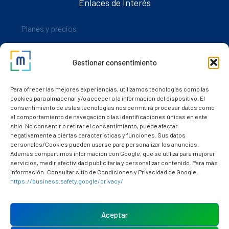
Enlaces de Interés
Planes y precios
Descarga nuestra app
Gestionar consentimiento
Nuestros clientes
Dudas y consultas
Para ofrecer las mejores experiencias, utilizamos tecnologías como las
cookies para almacenar y/o acceder a la información del dispositivo. El
consentimiento de estas tecnologías nos permitirá procesar datos como
el comportamiento de navegación o las identificaciones únicas en este
sitio. No consentir o retirar el consentimiento, puede afectar
negativamente a ciertas características y funciones. Sus datos
personales/Cookies pueden usarse para personalizar los anuncios.
Además compartimos información con Google, que se utiliza para mejorar
servicios, medir efectividad publicitaria y personalizar contenido. Para más
información: Consultar sitio de Condiciones y Privacidad de Google.
https://business.safety.google/privacy/
Política de cookies (UE)
Aviso Legal
Aceptar