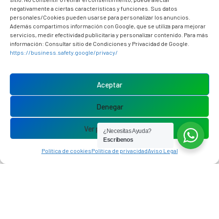
negativamente a ciertas características y funciones. Sus datos
personales/Cookies pueden usarse para personalizar los anuncios.
Además compartimos información con Google, que se utiliza para mejorar
servicios, medir efectividad publicitaria y personalizar contenido. Para más
información: Consultar sitio de Condiciones y Privacidad de Google.
https://business.safety.google/privacy/
Aceptar
Denegar
¿Por qué deberías capitalizar
Ver preferencias
¿Necesitas Ayuda?
Escribenos
el
paro
?
Política de cookies
Política de privacidad
Aviso Legal
¿Sabes que la capitalización del paro puede ser tu
mejor opción?
Sobre todo, si ya tienes claro que vas a montar un negocio
como autónomo o vas a ser socio de una sociedad laboral o