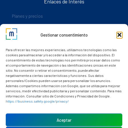
Enlaces de Interés
Planes y precios
Descarga nuestra app
Gestionar consentimiento
Nuestros clientes
Dudas y consultas
Para ofrecer las mejores experiencias, utilizamos tecnologías como las
cookies para almacenar y/o acceder a la información del dispositivo. El
consentimiento de estas tecnologías nos permitirá procesar datos como
el comportamiento de navegación o las identificaciones únicas en este
sitio. No consentir o retirar el consentimiento, puede afectar
negativamente a ciertas características y funciones. Sus datos
personales/Cookies pueden usarse para personalizar los anuncios.
Además compartimos información con Google, que se utiliza para mejorar
servicios, medir efectividad publicitaria y personalizar contenido. Para más
información: Consultar sitio de Condiciones y Privacidad de Google.
https://business.safety.google/privacy/
Política de cookies (UE)
Aviso Legal
Aceptar