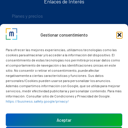
Enlaces de Interés
Planes y precios
Descarga nuestra app
Gestionar consentimiento
Nuestros clientes
Dudas y consultas
Para ofrecer las mejores experiencias, utilizamos tecnologías como las
cookies para almacenar y/o acceder a la información del dispositivo. El
consentimiento de estas tecnologías nos permitirá procesar datos como
el comportamiento de navegación o las identificaciones únicas en este
sitio. No consentir o retirar el consentimiento, puede afectar
negativamente a ciertas características y funciones. Sus datos
personales/Cookies pueden usarse para personalizar los anuncios.
Además compartimos información con Google, que se utiliza para mejorar
servicios, medir efectividad publicitaria y personalizar contenido. Para más
información: Consultar sitio de Condiciones y Privacidad de Google.
https://business.safety.google/privacy/
Política de cookies (UE)
Aviso Legal
Aceptar