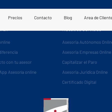
Precios
Contacto
Blog
Area de Client
oran
Nuestros Servicios
online
Asesoria Autónomos Onlin
diferencia
Asesoria Empresas Online
cto con tu asesor
Capitalizar el Paro
App Asesoría online
Asesoria Juridica Online
Certificado Digital