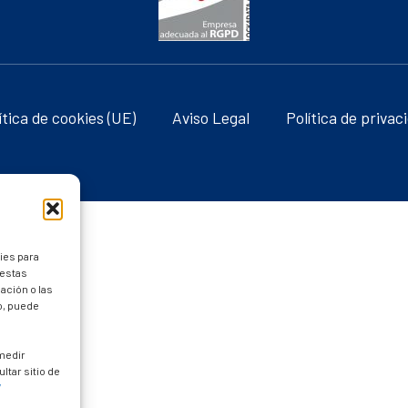
ítica de cookies (UE)
Aviso Legal
Política de privac
ies para
 estas
ación o las
to, puede
 medir
ltar sitio de
/