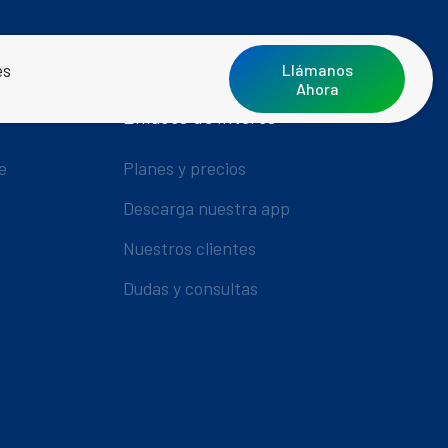
es
Llámanos
Ahora
Enlaces de Interés
e
Planes y precios
Descarga nuestra app
Nuestros clientes
Dudas y consultas