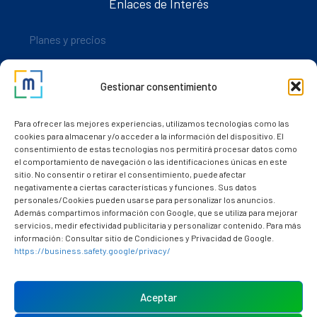
Enlaces de Interés
Planes y precios
Descarga nuestra app
Gestionar consentimiento
Nuestros clientes
Dudas y consultas
Para ofrecer las mejores experiencias, utilizamos tecnologías como las
cookies para almacenar y/o acceder a la información del dispositivo. El
consentimiento de estas tecnologías nos permitirá procesar datos como
el comportamiento de navegación o las identificaciones únicas en este
sitio. No consentir o retirar el consentimiento, puede afectar
negativamente a ciertas características y funciones. Sus datos
personales/Cookies pueden usarse para personalizar los anuncios.
Además compartimos información con Google, que se utiliza para mejorar
servicios, medir efectividad publicitaria y personalizar contenido. Para más
información: Consultar sitio de Condiciones y Privacidad de Google.
https://business.safety.google/privacy/
Política de cookies (UE)
Aviso Legal
Aceptar