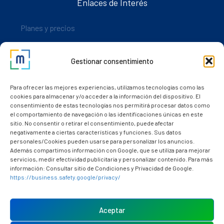
Enlaces de Interés
Planes y precios
Descarga nuestra app
Gestionar consentimiento
Nuestros clientes
Dudas y consultas
Para ofrecer las mejores experiencias, utilizamos tecnologías como las
cookies para almacenar y/o acceder a la información del dispositivo. El
consentimiento de estas tecnologías nos permitirá procesar datos como
el comportamiento de navegación o las identificaciones únicas en este
sitio. No consentir o retirar el consentimiento, puede afectar
negativamente a ciertas características y funciones. Sus datos
personales/Cookies pueden usarse para personalizar los anuncios.
Además compartimos información con Google, que se utiliza para mejorar
servicios, medir efectividad publicitaria y personalizar contenido. Para más
información: Consultar sitio de Condiciones y Privacidad de Google.
https://business.safety.google/privacy/
Política de cookies (UE)
Aviso Legal
Aceptar