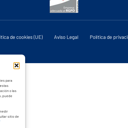
ítica de cookies (UE)
Aviso Legal
Política de privac
ies para
 estas
ación o las
to, puede
 medir
ltar sitio de
/