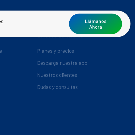
es
Llámanos
Ahora
Enlaces de Interés
e
Planes y precios
Descarga nuestra app
Nuestros clientes
Dudas y consultas