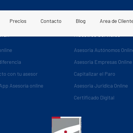
Precios
Contacto
Blog
Area de Client
oran
Nuestros Servicios
online
Asesoria Autónomos Onlin
diferencia
Asesoria Empresas Online
cto con tu asesor
Capitalizar el Paro
App Asesoría online
Asesoria Juridica Online
Certificado Digital