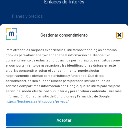
Enlaces de Interés
Planes y precios
Descarga nuestra app
Gestionar consentimiento
Nuestros clientes
Dudas y consultas
Para ofrecer las mejores experiencias, utilizamos tecnologías como las
cookies para almacenar y/o acceder a la información del dispositivo. El
consentimiento de estas tecnologías nos permitirá procesar datos como
el comportamiento de navegación o las identificaciones únicas en este
sitio. No consentir o retirar el consentimiento, puede afectar
negativamente a ciertas características y funciones. Sus datos
personales/Cookies pueden usarse para personalizar los anuncios.
Además compartimos información con Google, que se utiliza para mejorar
servicios, medir efectividad publicitaria y personalizar contenido. Para más
información: Consultar sitio de Condiciones y Privacidad de Google.
https://business.safety.google/privacy/
Política de cookies (UE)
Aviso Legal
Aceptar