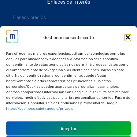
Enlaces de Interés
Planes y precios
Descarga nuestra app
Gestionar consentimiento
Nuestros clientes
Dudas y consultas
Para ofrecer las mejores experiencias, utilizamos tecnologías como las
cookies para almacenar y/o acceder a la información del dispositivo. El
consentimiento de estas tecnologías nos permitirá procesar datos como
el comportamiento de navegación o las identificaciones únicas en este
sitio. No consentir o retirar el consentimiento, puede afectar
negativamente a ciertas características y funciones. Sus datos
personales/Cookies pueden usarse para personalizar los anuncios.
Además compartimos información con Google, que se utiliza para mejorar
servicios, medir efectividad publicitaria y personalizar contenido. Para más
información: Consultar sitio de Condiciones y Privacidad de Google.
https://business.safety.google/privacy/
Política de cookies (UE)
Aviso Legal
Aceptar