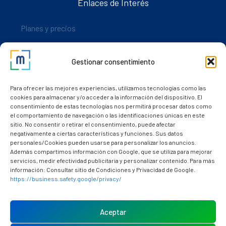
Enlaces de Interés
Planes y precios
Descarga nuestra app
Gestionar consentimiento
Nuestros clientes
Dudas y consultas
Para ofrecer las mejores experiencias, utilizamos tecnologías como las
cookies para almacenar y/o acceder a la información del dispositivo. El
consentimiento de estas tecnologías nos permitirá procesar datos como
el comportamiento de navegación o las identificaciones únicas en este
sitio. No consentir o retirar el consentimiento, puede afectar
negativamente a ciertas características y funciones. Sus datos
personales/Cookies pueden usarse para personalizar los anuncios.
Además compartimos información con Google, que se utiliza para mejorar
servicios, medir efectividad publicitaria y personalizar contenido. Para más
información: Consultar sitio de Condiciones y Privacidad de Google.
https://business.safety.google/privacy/
Política de cookies (UE)
Aviso Legal
Aceptar