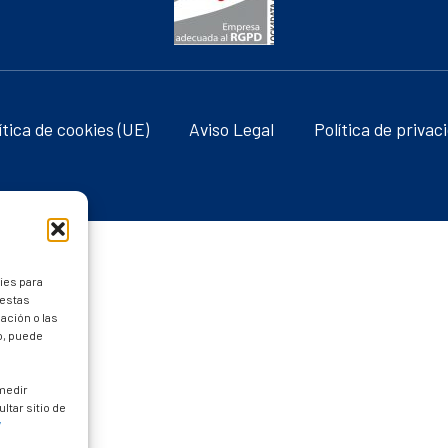
ítica de cookies (UE)
Aviso Legal
Política de privac
ies para
 estas
ación o las
to, puede
 medir
ltar sitio de
/