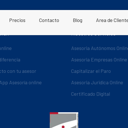
Precios
Contacto
Blog
Area de Client
oran
Nuestros Servicios
online
Asesoria Autónomos Onlin
diferencia
Asesoria Empresas Online
cto con tu asesor
Capitalizar el Paro
App Asesoría online
Asesoria Juridica Online
Certificado Digital