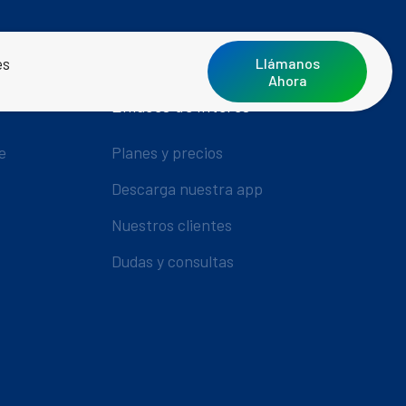
es
Llámanos
Ahora
Enlaces de Interés
e
Planes y precios
Descarga nuestra app
Nuestros clientes
Dudas y consultas