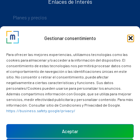
Enlaces de Interés
Planes y precios
Descarga nuestra app
Gestionar consentimiento
Nuestros clientes
Dudas y consultas
Para ofrecer las mejores experiencias, utilizamos tecnologías como las
cookies para almacenar y/o acceder a la información del dispositivo. El
consentimiento de estas tecnologías nos permitirá procesar datos como
el comportamiento de navegación o las identificaciones únicas en este
sitio. No consentir o retirar el consentimiento, puede afectar
negativamente a ciertas características y funciones. Sus datos
personales/Cookies pueden usarse para personalizar los anuncios.
Además compartimos información con Google, que se utiliza para mejorar
servicios, medir efectividad publicitaria y personalizar contenido. Para más
información: Consultar sitio de Condiciones y Privacidad de Google.
https://business.safety.google/privacy/
Política de cookies (UE)
Aviso Legal
Aceptar