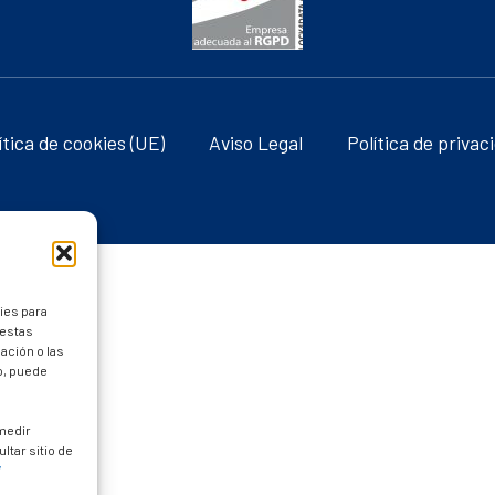
ítica de cookies (UE)
Aviso Legal
Política de privac
ies para
 estas
ación o las
to, puede
 medir
ltar sitio de
/