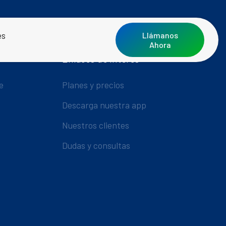
es
Llámanos
Ahora
Enlaces de Interés
e
Planes y precios
Descarga nuestra app
Nuestros clientes
Dudas y consultas