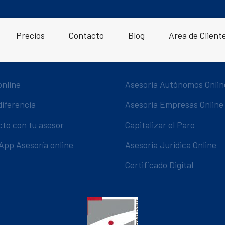
Precios
Contacto
Blog
Area de Client
oran
Nuestros Servicios
online
Asesoria Autónomos Onlin
diferencia
Asesoria Empresas Online
cto con tu asesor
Capitalizar el Paro
App Asesoría online
Asesoria Juridica Online
Certificado Digital