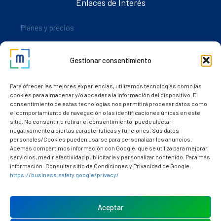
Enlaces de Interés
Planes y precios
Descarga nuestra app
Gestionar consentimiento
Nuestros clientes
Dudas y consultas
Para ofrecer las mejores experiencias, utilizamos tecnologías como las
cookies para almacenar y/o acceder a la información del dispositivo. El
consentimiento de estas tecnologías nos permitirá procesar datos como
el comportamiento de navegación o las identificaciones únicas en este
sitio. No consentir o retirar el consentimiento, puede afectar
negativamente a ciertas características y funciones. Sus datos
personales/Cookies pueden usarse para personalizar los anuncios.
Además compartimos información con Google, que se utiliza para mejorar
servicios, medir efectividad publicitaria y personalizar contenido. Para más
información: Consultar sitio de Condiciones y Privacidad de Google.
https://business.safety.google/privacy/
Política de cookies (UE)
Aviso Legal
Aceptar