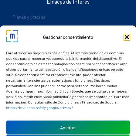
Enlaces de Interés
Planes y precios
Descarga nuestra app
Gestionar consentimiento
Nuestros clientes
Dudas y consultas
Para ofrecer las mejores experiencias, utilizamos tecnologías como las
cookies para almacenar y/o acceder a la información del dispositivo. El
consentimiento de estas tecnologías nos permitirá procesar datos como
el comportamiento de navegación o las identificaciones únicas en este
sitio. No consentir o retirar el consentimiento, puede afectar
negativamente a ciertas características y funciones. Sus datos
personales/Cookies pueden usarse para personalizar los anuncios.
Además compartimos información con Google, que se utiliza para mejorar
servicios, medir efectividad publicitaria y personalizar contenido. Para más
información: Consultar sitio de Condiciones y Privacidad de Google.
https://business.safety.google/privacy/
Política de cookies (UE)
Aviso Legal
Aceptar