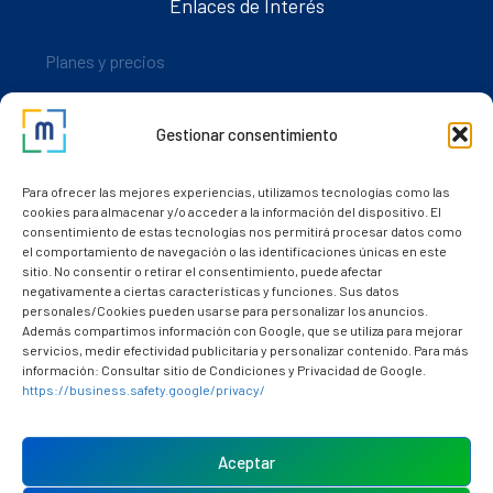
Enlaces de Interés
Planes y precios
Descarga nuestra app
Gestionar consentimiento
Nuestros clientes
Dudas y consultas
Para ofrecer las mejores experiencias, utilizamos tecnologías como las
cookies para almacenar y/o acceder a la información del dispositivo. El
consentimiento de estas tecnologías nos permitirá procesar datos como
el comportamiento de navegación o las identificaciones únicas en este
sitio. No consentir o retirar el consentimiento, puede afectar
negativamente a ciertas características y funciones. Sus datos
personales/Cookies pueden usarse para personalizar los anuncios.
Además compartimos información con Google, que se utiliza para mejorar
servicios, medir efectividad publicitaria y personalizar contenido. Para más
información: Consultar sitio de Condiciones y Privacidad de Google.
https://business.safety.google/privacy/
Política de cookies (UE)
Aviso Legal
Aceptar