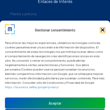
Enlaces de Interés
Planes y precios
Descarga nuestra app
Gestionar consentimiento
Nuestros clientes
Dudas y consultas
Para ofrecer las mejores experiencias, utilizamos tecnologías como las
cookies para almacenar y/o acceder a la información del dispositivo. El
consentimiento de estas tecnologías nos permitirá procesar datos como
el comportamiento de navegación o las identificaciones únicas en este
sitio. No consentir o retirar el consentimiento, puede afectar
negativamente a ciertas características y funciones. Sus datos
personales/Cookies pueden usarse para personalizar los anuncios.
Además compartimos información con Google, que se utiliza para mejorar
servicios, medir efectividad publicitaria y personalizar contenido. Para más
información: Consultar sitio de Condiciones y Privacidad de Google.
https://business.safety.google/privacy/
Política de cookies (UE)
Aviso Legal
Aceptar