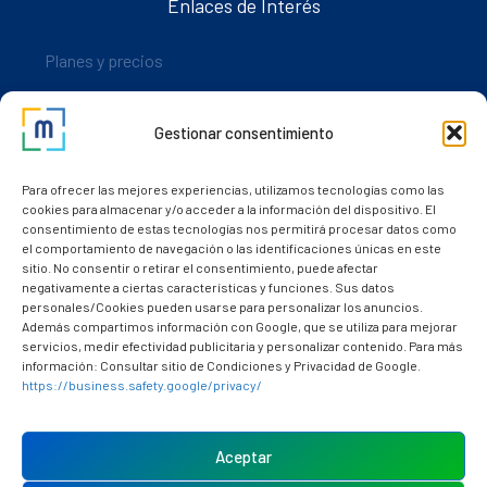
Enlaces de Interés
Planes y precios
Descarga nuestra app
Gestionar consentimiento
Nuestros clientes
Dudas y consultas
Para ofrecer las mejores experiencias, utilizamos tecnologías como las
cookies para almacenar y/o acceder a la información del dispositivo. El
consentimiento de estas tecnologías nos permitirá procesar datos como
el comportamiento de navegación o las identificaciones únicas en este
sitio. No consentir o retirar el consentimiento, puede afectar
negativamente a ciertas características y funciones. Sus datos
personales/Cookies pueden usarse para personalizar los anuncios.
Además compartimos información con Google, que se utiliza para mejorar
servicios, medir efectividad publicitaria y personalizar contenido. Para más
información: Consultar sitio de Condiciones y Privacidad de Google.
https://business.safety.google/privacy/
Política de cookies (UE)
Aviso Legal
Aceptar