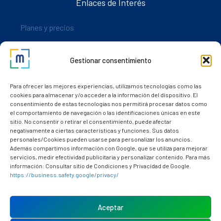
Enlaces de Interés
Planes y precios
Descarga nuestra app
Gestionar consentimiento
Nuestros clientes
Dudas y consultas
Para ofrecer las mejores experiencias, utilizamos tecnologías como las
cookies para almacenar y/o acceder a la información del dispositivo. El
consentimiento de estas tecnologías nos permitirá procesar datos como
el comportamiento de navegación o las identificaciones únicas en este
sitio. No consentir o retirar el consentimiento, puede afectar
negativamente a ciertas características y funciones. Sus datos
personales/Cookies pueden usarse para personalizar los anuncios.
Además compartimos información con Google, que se utiliza para mejorar
servicios, medir efectividad publicitaria y personalizar contenido. Para más
información: Consultar sitio de Condiciones y Privacidad de Google.
https://business.safety.google/privacy/
Política de cookies (UE)
Aviso Legal
Aceptar