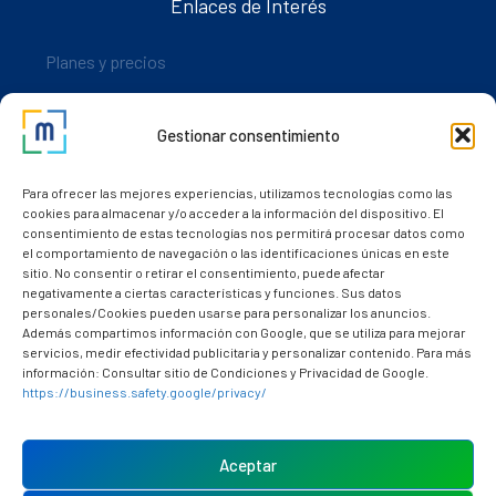
Enlaces de Interés
Planes y precios
Descarga nuestra app
Gestionar consentimiento
Nuestros clientes
Dudas y consultas
Para ofrecer las mejores experiencias, utilizamos tecnologías como las
cookies para almacenar y/o acceder a la información del dispositivo. El
consentimiento de estas tecnologías nos permitirá procesar datos como
el comportamiento de navegación o las identificaciones únicas en este
sitio. No consentir o retirar el consentimiento, puede afectar
negativamente a ciertas características y funciones. Sus datos
personales/Cookies pueden usarse para personalizar los anuncios.
Además compartimos información con Google, que se utiliza para mejorar
servicios, medir efectividad publicitaria y personalizar contenido. Para más
información: Consultar sitio de Condiciones y Privacidad de Google.
https://business.safety.google/privacy/
Política de cookies (UE)
Aviso Legal
Aceptar