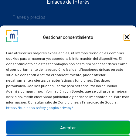
Enlaces de Interés
Planes y precios
Descarga nuestra app
Gestionar consentimiento
Nuestros clientes
Dudas y consultas
Para ofrecer las mejores experiencias, utilizamos tecnologías como las
cookies para almacenar y/o acceder a la información del dispositivo. El
consentimiento de estas tecnologías nos permitirá procesar datos como
el comportamiento de navegación o las identificaciones únicas en este
sitio. No consentir o retirar el consentimiento, puede afectar
negativamente a ciertas características y funciones. Sus datos
personales/Cookies pueden usarse para personalizar los anuncios.
Además compartimos información con Google, que se utiliza para mejorar
servicios, medir efectividad publicitaria y personalizar contenido. Para más
información: Consultar sitio de Condiciones y Privacidad de Google.
https://business.safety.google/privacy/
Política de cookies (UE)
Aviso Legal
Aceptar