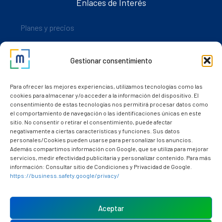
Enlaces de Interés
Planes y precios
Descarga nuestra app
Gestionar consentimiento
Nuestros clientes
Dudas y consultas
Para ofrecer las mejores experiencias, utilizamos tecnologías como las
cookies para almacenar y/o acceder a la información del dispositivo. El
consentimiento de estas tecnologías nos permitirá procesar datos como
el comportamiento de navegación o las identificaciones únicas en este
sitio. No consentir o retirar el consentimiento, puede afectar
negativamente a ciertas características y funciones. Sus datos
personales/Cookies pueden usarse para personalizar los anuncios.
Además compartimos información con Google, que se utiliza para mejorar
servicios, medir efectividad publicitaria y personalizar contenido. Para más
información: Consultar sitio de Condiciones y Privacidad de Google.
https://business.safety.google/privacy/
Política de cookies (UE)
Aviso Legal
Aceptar