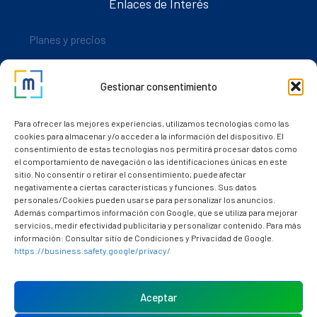
Enlaces de Interés
Planes y precios
Descarga nuestra app
Gestionar consentimiento
Nuestros clientes
Dudas y consultas
Para ofrecer las mejores experiencias, utilizamos tecnologías como las
cookies para almacenar y/o acceder a la información del dispositivo. El
consentimiento de estas tecnologías nos permitirá procesar datos como
el comportamiento de navegación o las identificaciones únicas en este
sitio. No consentir o retirar el consentimiento, puede afectar
negativamente a ciertas características y funciones. Sus datos
personales/Cookies pueden usarse para personalizar los anuncios.
Además compartimos información con Google, que se utiliza para mejorar
servicios, medir efectividad publicitaria y personalizar contenido. Para más
información: Consultar sitio de Condiciones y Privacidad de Google.
https://business.safety.google/privacy/
Política de cookies (UE)
Aviso Legal
Aceptar