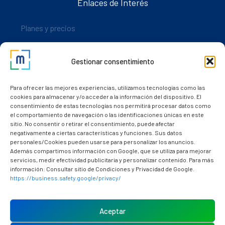
Enlaces de Interés
Planes y precios
Descarga nuestra app
Gestionar consentimiento
Nuestros clientes
Dudas y consultas
Para ofrecer las mejores experiencias, utilizamos tecnologías como las
cookies para almacenar y/o acceder a la información del dispositivo. El
consentimiento de estas tecnologías nos permitirá procesar datos como
el comportamiento de navegación o las identificaciones únicas en este
sitio. No consentir o retirar el consentimiento, puede afectar
negativamente a ciertas características y funciones. Sus datos
personales/Cookies pueden usarse para personalizar los anuncios.
Además compartimos información con Google, que se utiliza para mejorar
servicios, medir efectividad publicitaria y personalizar contenido. Para más
información: Consultar sitio de Condiciones y Privacidad de Google.
https://business.safety.google/privacy/
Política de cookies (UE)
Aviso Legal
Aceptar