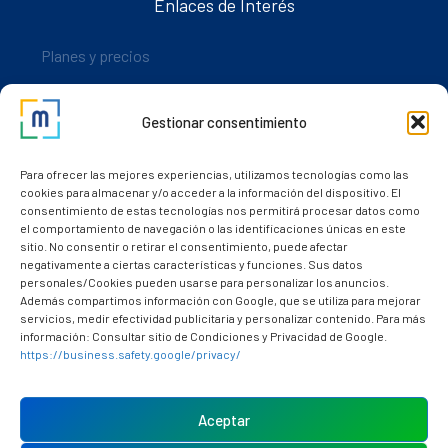
Enlaces de Interés
Planes y precios
Descarga nuestra app
Gestionar consentimiento
Nuestros clientes
Dudas y consultas
Para ofrecer las mejores experiencias, utilizamos tecnologías como las
cookies para almacenar y/o acceder a la información del dispositivo. El
consentimiento de estas tecnologías nos permitirá procesar datos como
el comportamiento de navegación o las identificaciones únicas en este
sitio. No consentir o retirar el consentimiento, puede afectar
negativamente a ciertas características y funciones. Sus datos
personales/Cookies pueden usarse para personalizar los anuncios.
Además compartimos información con Google, que se utiliza para mejorar
servicios, medir efectividad publicitaria y personalizar contenido. Para más
información: Consultar sitio de Condiciones y Privacidad de Google.
https://business.safety.google/privacy/
Política de cookies (UE)
Aviso Legal
Aceptar