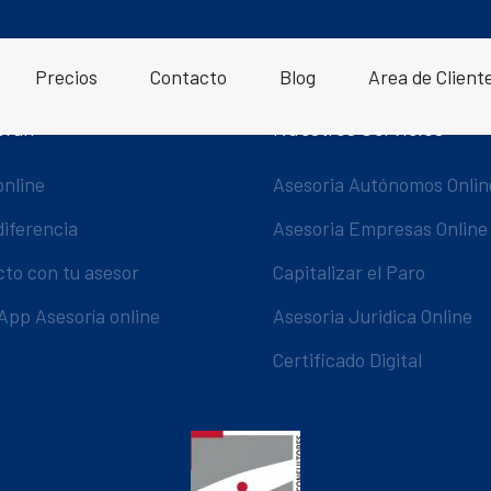
Precios
Contacto
Blog
Area de Client
oran
Nuestros Servicios
online
Asesoria Autónomos Onlin
diferencia
Asesoria Empresas Online
cto con tu asesor
Capitalizar el Paro
App Asesoría online
Asesoria Juridica Online
Certificado Digital