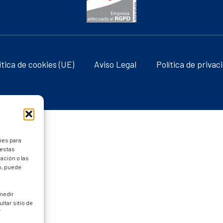
ítica de cookies (UE)
Aviso Legal
Política de privac
ies para
 estas
ación o las
to, puede
 medir
ltar sitio de
/