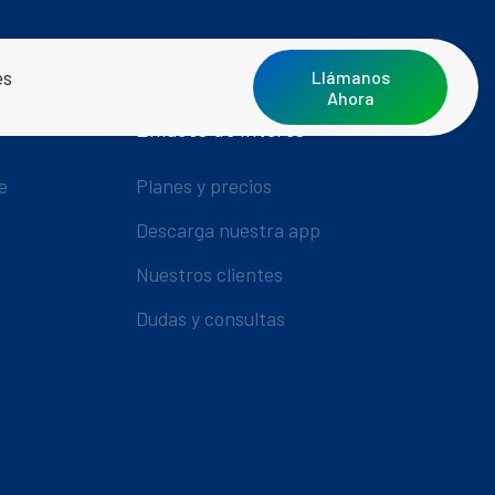
es
Llámanos
Ahora
Enlaces de Interés
e
Planes y precios
Descarga nuestra app
Nuestros clientes
Dudas y consultas