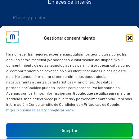
Enlaces de Interés
Planes y precios
Descarga nuestra app
Gestionar consentimiento
Nuestros clientes
Dudas y consultas
Para ofrecer las mejores experiencias, utilizamos tecnologías como las
cookies para almacenar y/o acceder a la información del dispositivo. El
consentimiento de estas tecnologías nos permitirá procesar datos como
el comportamiento de navegación o las identificaciones únicas en este
sitio. No consentir o retirar el consentimiento, puede afectar
negativamente a ciertas características y funciones. Sus datos
personales/Cookies pueden usarse para personalizar los anuncios.
Además compartimos información con Google, que se utiliza para mejorar
servicios, medir efectividad publicitaria y personalizar contenido. Para más
información: Consultar sitio de Condiciones y Privacidad de Google.
https://business.safety.google/privacy/
Política de cookies (UE)
Aviso Legal
Aceptar