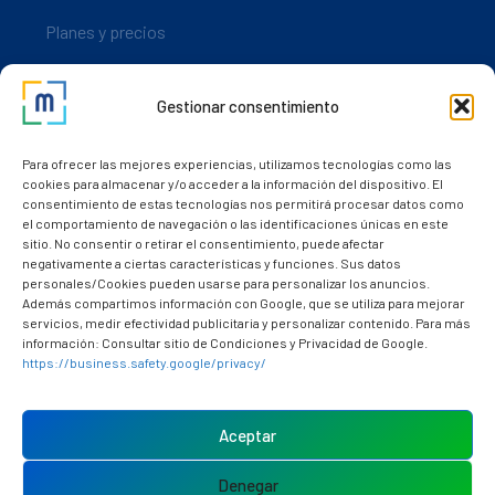
Planes y precios
Descarga nuestra app
Gestionar consentimiento
Nuestros clientes
Dudas y consultas
Para ofrecer las mejores experiencias, utilizamos tecnologías como las
cookies para almacenar y/o acceder a la información del dispositivo. El
consentimiento de estas tecnologías nos permitirá procesar datos como
el comportamiento de navegación o las identificaciones únicas en este
sitio. No consentir o retirar el consentimiento, puede afectar
negativamente a ciertas características y funciones. Sus datos
personales/Cookies pueden usarse para personalizar los anuncios.
Además compartimos información con Google, que se utiliza para mejorar
servicios, medir efectividad publicitaria y personalizar contenido. Para más
información: Consultar sitio de Condiciones y Privacidad de Google.
https://business.safety.google/privacy/
Política de cookies (UE)
Aviso Legal
Aceptar
Política de privacidad
Denegar