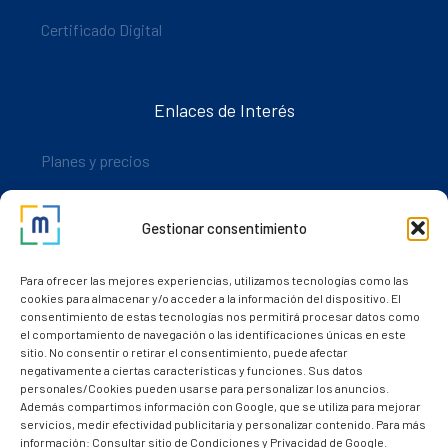
Certificado Digital
Enlaces de Interés
Planes y precios
Descarga nuestra app
Gestionar consentimiento
Nuestros clientes
Dudas y consultas
Para ofrecer las mejores experiencias, utilizamos tecnologías como las
cookies para almacenar y/o acceder a la información del dispositivo. El
consentimiento de estas tecnologías nos permitirá procesar datos como
el comportamiento de navegación o las identificaciones únicas en este
sitio. No consentir o retirar el consentimiento, puede afectar
negativamente a ciertas características y funciones. Sus datos
personales/Cookies pueden usarse para personalizar los anuncios.
Además compartimos información con Google, que se utiliza para mejorar
servicios, medir efectividad publicitaria y personalizar contenido. Para más
información: Consultar sitio de Condiciones y Privacidad de Google.