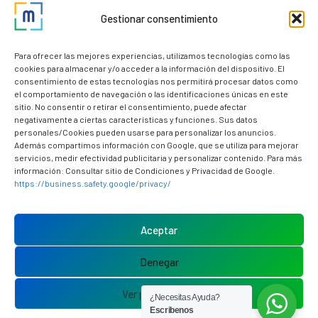
Gestionar consentimiento
Nuestros clientes
Dudas y consultas
Para ofrecer las mejores experiencias, utilizamos tecnologías como las
cookies para almacenar y/o acceder a la información del dispositivo. El
consentimiento de estas tecnologías nos permitirá procesar datos como
el comportamiento de navegación o las identificaciones únicas en este
sitio. No consentir o retirar el consentimiento, puede afectar
negativamente a ciertas características y funciones. Sus datos
personales/Cookies pueden usarse para personalizar los anuncios.
Además compartimos información con Google, que se utiliza para mejorar
servicios, medir efectividad publicitaria y personalizar contenido. Para más
información: Consultar sitio de Condiciones y Privacidad de Google.
https://business.safety.google/privacy/
Política de cookies (UE)
Aviso Legal
Aceptar
Política de privacidad
Denegar
Ver preferencias
¿Necesitas Ayuda?
Escribenos