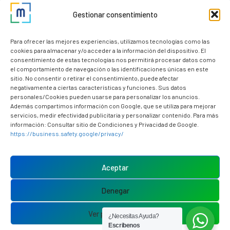
Descarga nuestra app
Gestionar consentimiento
Nuestros clientes
Dudas y consultas
Para ofrecer las mejores experiencias, utilizamos tecnologías como las
cookies para almacenar y/o acceder a la información del dispositivo. El
consentimiento de estas tecnologías nos permitirá procesar datos como
el comportamiento de navegación o las identificaciones únicas en este
sitio. No consentir o retirar el consentimiento, puede afectar
negativamente a ciertas características y funciones. Sus datos
personales/Cookies pueden usarse para personalizar los anuncios.
Además compartimos información con Google, que se utiliza para mejorar
servicios, medir efectividad publicitaria y personalizar contenido. Para más
información: Consultar sitio de Condiciones y Privacidad de Google.
https://business.safety.google/privacy/
Política de cookies (UE)
Aviso Legal
Aceptar
Política de privacidad
Denegar
Ver preferencias
¿Necesitas Ayuda?
Escribenos