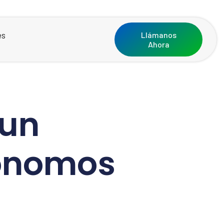
es
Llámanos
Ahora
 un
tónomos