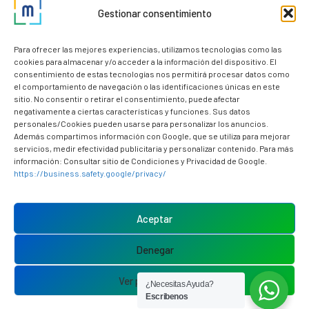
Gestionar consentimiento
Nuestros clientes
Dudas y consultas
Para ofrecer las mejores experiencias, utilizamos tecnologías como las
cookies para almacenar y/o acceder a la información del dispositivo. El
consentimiento de estas tecnologías nos permitirá procesar datos como
el comportamiento de navegación o las identificaciones únicas en este
sitio. No consentir o retirar el consentimiento, puede afectar
negativamente a ciertas características y funciones. Sus datos
personales/Cookies pueden usarse para personalizar los anuncios.
Además compartimos información con Google, que se utiliza para mejorar
servicios, medir efectividad publicitaria y personalizar contenido. Para más
información: Consultar sitio de Condiciones y Privacidad de Google.
https://business.safety.google/privacy/
Política de cookies (UE)
Aviso Legal
Aceptar
Política de privacidad
Denegar
Ver preferencias
¿Necesitas Ayuda?
Escribenos