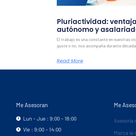
Pluriactividad: ventaj
autónomo y asalariad
El trabajo es una constante en nuestras vi
guste o no, nos acompaña durante década
Read More
Me Asesoran
Me Ases
Lun - Jue : 9:00 - 18:00
Asesoría 
Vie : 9:00 - 14:00
Marca la 