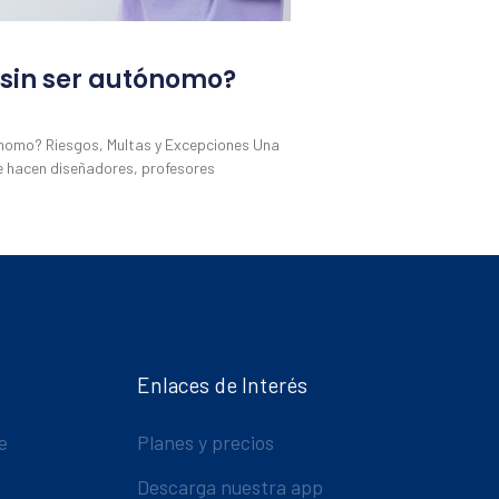
 sin ser autónomo?
ónomo? Riesgos, Multas y Excepciones Una
e hacen diseñadores, profesores
Enlaces de Interés
e
Planes y precios
Descarga nuestra app