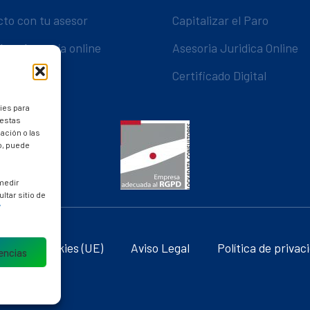
cto con tu asesor
Capitalizar el Paro
App Asesoría online
Asesoria Juridica Online
Certificado Digital
ies para
 estas
ación o las
to, puede
 medir
ltar sitio de
/
ítica de cookies (UE)
Aviso Legal
Política de privac
rencias