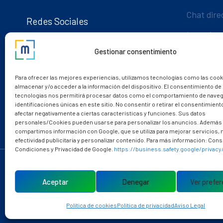
Chat dire
Redes Sociales
La mejor 
Gestionar consentimiento
Para ofrecer las mejores experiencias, utilizamos tecnologías como las cook
almacenar y/o acceder a la información del dispositivo. El consentimiento de
tecnologías nos permitirá procesar datos como el comportamiento de naveg
identificaciones únicas en este sitio. No consentir o retirar el consentimien
afectar negativamente a ciertas características y funciones. Sus datos
personales/Cookies pueden usarse para personalizar los anuncios. Además
compartimos información con Google, que se utiliza para mejorar servicios,
efectividad publicitaria y personalizar contenido. Para más información: Consu
Condiciones y Privacidad de Google.
https://business.safety.google/privacy
Pol
Aceptar
Denegar
Ver prefe
Política de cookies
Política de privacidad
Aviso Legal