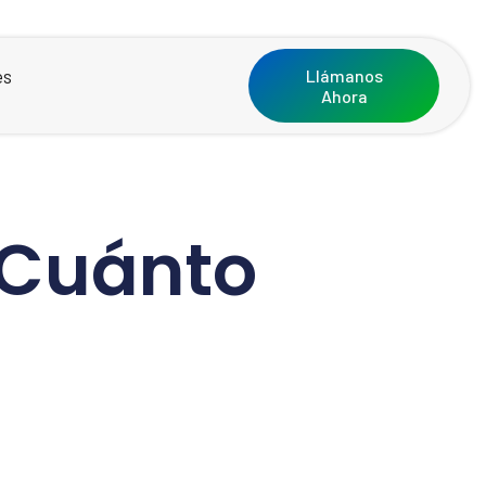
es
Llámanos
Ahora
¿Cuánto