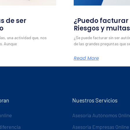
as de ser
¿Puedo facturar
o
Riesgos y multas
das, una actividad que, nos
¿Se puede facturar sin ser aut
s. Aunque
de las grandes preguntas que s
Read More
oran
Nuestros Servicios
online
Asesoria Autónomos Onlin
diferencia
Asesoria Empresas Online