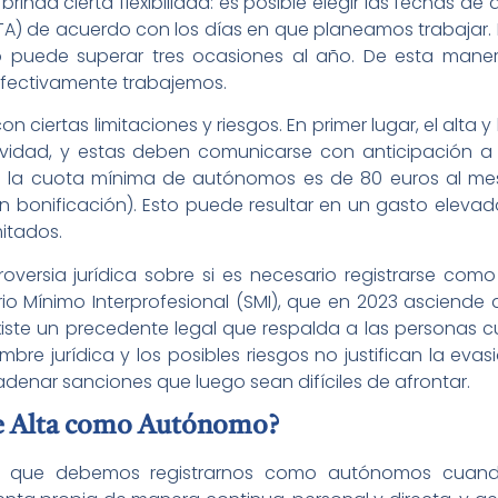
inda cierta flexibilidad: es posible elegir las fechas de 
) de acuerdo con los días en que planeamos trabajar. Pe
o puede superar tres ocasiones al año. De esta mane
efectivamente trabajemos.
 ciertas limitaciones y riesgos. En primer lugar, el alta y
actividad, y estas deben comunicarse con anticipación a
 la cuota mínima de autónomos es de 80 euros al mes (
in bonificación). Esto puede resultar en un gasto eleva
mitados.
roversia jurídica sobre si es necesario registrarse c
rio Mínimo Interprofesional (SMI), que en 2023 asciende
xiste un precedente legal que respalda a las personas 
mbre jurídica y los posibles riesgos no justifican la evas
denar sanciones que luego sean difíciles de afrontar.
e Alta como Autónomo?
ece que debemos registrarnos como autónomos cuand