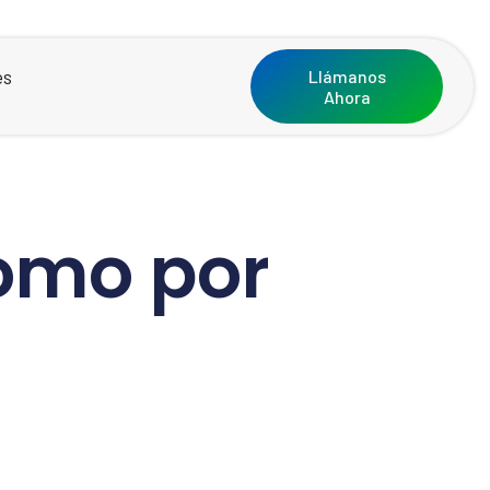
es
Llámanos
Ahora
omo por