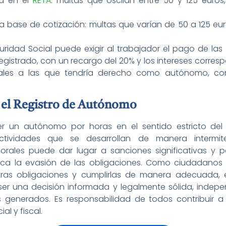
ja en el
RETA
: multas que oscilan entre 50 y 125 euros
 base de cotización: multas que varían de 50 a 125 eu
uridad Social puede exigir al trabajador el pago de la
registrado, con un recargo del 20% y los intereses corr
iales a las que tendría derecho como autónomo, co
 el Registro de Autónomo
er un autónomo por horas en el sentido estricto del 
 actividades que se desarrollan de manera intermit
aborales puede dar lugar a sanciones significativas y 
ifica la evasión de las obligaciones. Como ciudadanos
as obligaciones y cumplirlas de manera adecuada, evi
r una decisión informada y legalmente sólida, indep
 generados. Es responsabilidad de todos contribuir a 
l y fiscal.