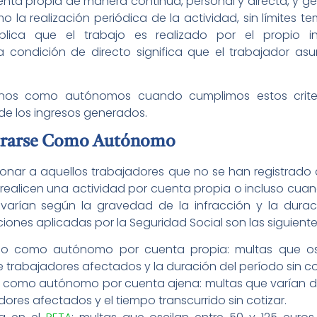
ta propia de manera continua, personal y directa, y gen
o la realización periódica de la actividad, sin límites t
mplica que el trabajo es realizado por el propio int
la condición de directo significa que el trabajador asu
rnos como autónomos cuando cumplimos estos criter
de los ingresos generados.
strarse Como Autónomo
ionar a aquellos trabajadores que no se han registr
realicen una actividad por cuenta propia o incluso cua
 varían según la gravedad de la infracción y la dur
ciones aplicadas por la Seguridad Social son las siguiente
rado como autónomo por cuenta propia: multas que osci
rabajadores afectados y la duración del período sin cot
ado como autónomo por cuenta ajena: multas que varían 
ores afectados y el tiempo transcurrido sin cotizar.