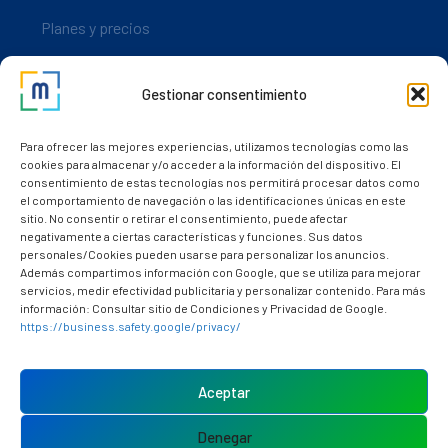
Planes y precios
Descarga nuestra app
Gestionar consentimiento
Nuestros clientes
Dudas y consultas
Para ofrecer las mejores experiencias, utilizamos tecnologías como las
cookies para almacenar y/o acceder a la información del dispositivo. El
consentimiento de estas tecnologías nos permitirá procesar datos como
el comportamiento de navegación o las identificaciones únicas en este
sitio. No consentir o retirar el consentimiento, puede afectar
negativamente a ciertas características y funciones. Sus datos
personales/Cookies pueden usarse para personalizar los anuncios.
Además compartimos información con Google, que se utiliza para mejorar
servicios, medir efectividad publicitaria y personalizar contenido. Para más
información: Consultar sitio de Condiciones y Privacidad de Google.
https://business.safety.google/privacy/
Política de cookies (UE)
Aviso Legal
Aceptar
Política de privacidad
Denegar