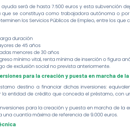
a ayuda será de hasta 7.500 euros y esta subvención dep
a que se constituya como trabajadora autónoma o por 
eterminen los Servicios Públicos de Empleo, entre los que
d
larga duración
yores de 45 años
eadas menores de 30 años
greso mínimo vital, renta mínima de inserción o figura a
go de exclusión social no prevista anteriormente.
versiones para la creación y puesta en marcha de l
stamo destino a financiar dichas inversiones: equival
por la entidad de crédito que conceda el préstamo, con 
nversiones para la creación y puesta en marcha de la em
a una cuantía máxima de referencia de 9.000 euros.
écnica