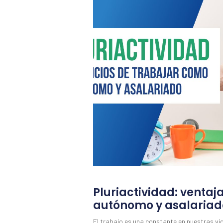
Pluriactividad: ventaj
autónomo y asalariad
El trabajo es una constante en nuestras vi