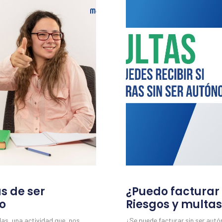
as de ser
¿Puedo facturar
o
Riesgos y multas
das, una actividad que, nos
¿Se puede facturar sin ser aut