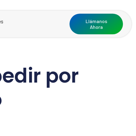
es
Llámanos
Ahora
edir por
o