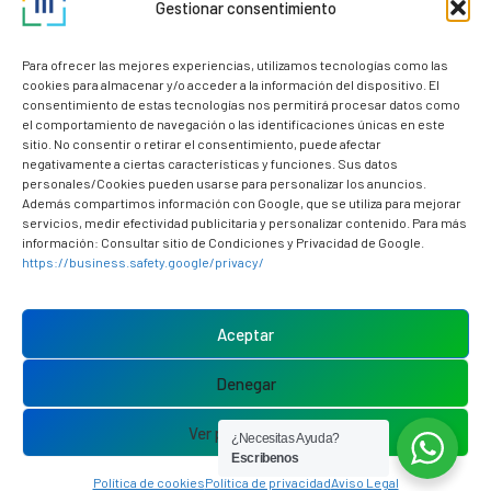
Gestionar consentimiento
Nuestros clientes
Dudas y consultas
Para ofrecer las mejores experiencias, utilizamos tecnologías como las
cookies para almacenar y/o acceder a la información del dispositivo. El
consentimiento de estas tecnologías nos permitirá procesar datos como
el comportamiento de navegación o las identificaciones únicas en este
sitio. No consentir o retirar el consentimiento, puede afectar
negativamente a ciertas características y funciones. Sus datos
personales/Cookies pueden usarse para personalizar los anuncios.
Además compartimos información con Google, que se utiliza para mejorar
servicios, medir efectividad publicitaria y personalizar contenido. Para más
información: Consultar sitio de Condiciones y Privacidad de Google.
https://business.safety.google/privacy/
Política de cookies (UE)
Aviso Legal
Aceptar
Política de privacidad
Denegar
Ver preferencias
¿Necesitas Ayuda?
Escribenos
Política de cookies
Política de privacidad
Aviso Legal
Me Asesoran © 2026 Todos los derechos reservados